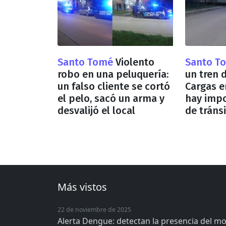
Santo Tomé
Violento
Santo T
robo en una peluquería:
un tren 
un falso cliente se cortó
Cargas e
el pelo, sacó un arma y
hay impo
desvalijó el local
de tráns
Más vistos
22 de noviembre de 2025
Alerta Dengue: detectan la presencia del m