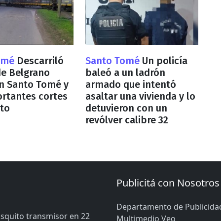
omé
Descarriló
Santo Tomé
Un policía
de Belgrano
baleó a un ladrón
n Santo Tomé y
armado que intentó
rtantes cortes
asaltar una vivienda y lo
ito
detuvieron con un
revólver calibre 32
Publicitá con Nosotros
Departamento de Publicida
osquito transmisor en 22
Multimedio Veo