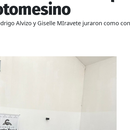
otomesino
odrigo Alvizo y Giselle MIravete juraron como co