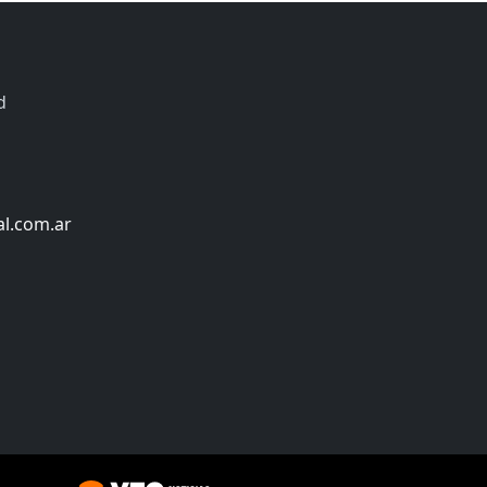
d
al.com.ar