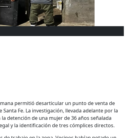
 semana permitió desarticular un punto de venta de
 Santa Fe. La investigación, llevada adelante por la
on la detención de una mujer de 36 años señalada
gal y la identificación de tres cómplices directos.
s de trabajo en la zona. Vecinos habían notado un