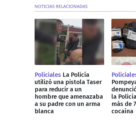
NOTICIAS RELACIONADAS
Policiales
La Policía
Policial
utilizó una pistola Taser
Pompeya:
para reducir a un
denunció
hombre que amenazaba
la Policí
a su padre con un arma
más de 
blanca
cocaína