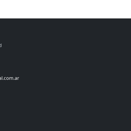
d
al.com.ar