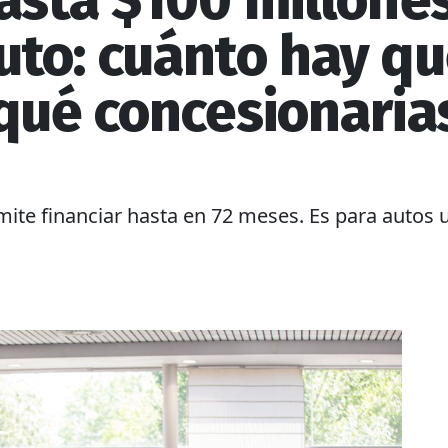
asta $100 millone
uto: cuánto hay qu
 qué concesionari
ite financiar hasta en 72 meses. Es para autos u