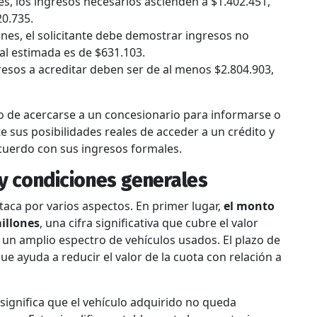
es, los ingresos necesarios ascienden a $1.402.451,
0.735.
nes, el solicitante debe demostrar ingresos no
al estimada es de $631.103.
gresos a acreditar deben ser de al menos $2.804.903,
o de acercarse a un concesionario para informarse o
te sus posibilidades reales de acceder a un crédito y
cuerdo con sus ingresos formales.
 y condiciones generales
taca por varios aspectos. En primer lugar,
el monto
illones
, una cifra significativa que cubre el valor
y un amplio espectro de vehículos usados. El plazo de
 que ayuda a reducir el valor de la cuota con relación a
e significa que el vehículo adquirido no queda