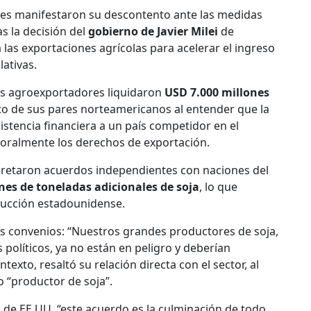
es manifestaron su descontento ante las medidas
s la decisión del
gobierno de Javier Milei
de
as exportaciones agrícolas para acelerar el ingreso
lativas.
los agroexportadores liquidaron
USD 7.000 millones
to de sus pares norteamericanos al entender que la
stencia financiera a un país competidor en el
oralmente los derechos de exportación.
cretaron acuerdos independientes con naciones del
nes de toneladas adicionales de soja
, lo que
ducción estadounidense.
tos convenios: “Nuestros grandes productores de soja,
políticos, ya no están en peligro y deberían
exto, resaltó su relación directa con el sector, al
 “productor de soja”.
o de EE.UU, “este acuerdo es la culminación de todo