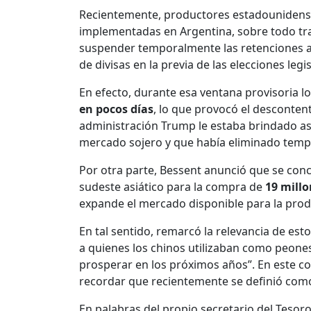
Recientemente, productores estadounidens
implementadas en Argentina, sobre todo tra
suspender temporalmente las retenciones a l
de divisas en la previa de las elecciones legis
En efecto, durante esa ventana provisoria 
en pocos días
, lo que provocó el desconten
administración Trump le estaba brindado asi
mercado sojero y que había eliminado temp
Por otra parte, Bessent anunció que se con
sudeste asiático para la compra de
19 millo
expande el mercado disponible para la pro
En tal sentido, remarcó la relevancia de es
a quienes los chinos utilizaban como peones 
prosperar en los próximos años”. En este cont
recordar que recientemente se definió como
En palabras del propio secretario del Tesor