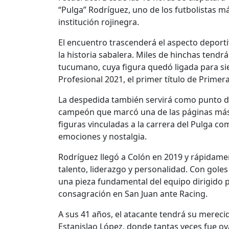
“Pulga” Rodríguez, uno de los futbolistas más
institución rojinegra.
El encuentro trascenderá el aspecto deport
la historia sabalera. Miles de hinchas tend
tucumano, cuya figura quedó ligada para sie
Profesional 2021, el primer título de Primer
La despedida también servirá como punto d
campeón que marcó una de las páginas más 
figuras vinculadas a la carrera del Pulga c
emociones y nostalgia.
Rodríguez llegó a Colón en 2019 y rápidamen
talento, liderazgo y personalidad. Con gole
una pieza fundamental del equipo dirigido 
consagración en San Juan ante Racing.
A sus 41 años, el atacante tendrá su mereci
Estanislao López, donde tantas veces fue o