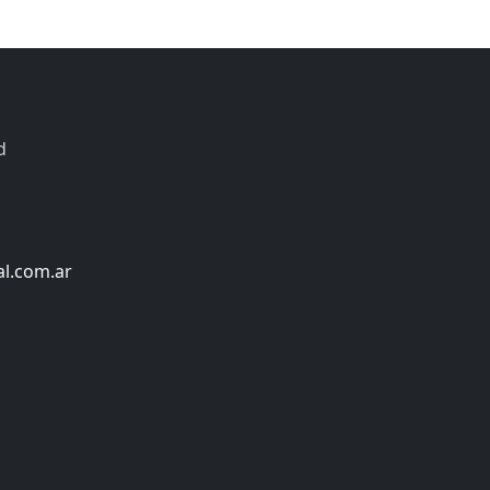
d
al.com.ar