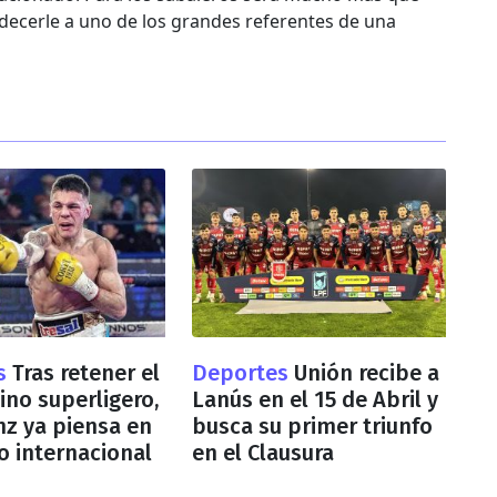
decerle a uno de los grandes referentes de una
s
Tras retener el
Deportes
Unión recibe a
tino superligero,
Lanús en el 15 de Abril y
nz ya piensa en
busca su primer triunfo
to internacional
en el Clausura