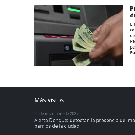
P
d
El
co
de
Pe
pe
Es
Más vistos
22 de noviembre de 2025
Alerta Dengue: detectan la presencia del m
barrios de la ciudad