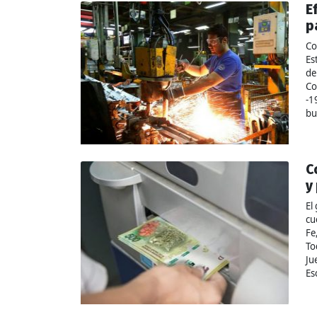
E
p
Co
Es
de
Co
-1
bu
C
y
El
cu
Fe
To
Ju
Es