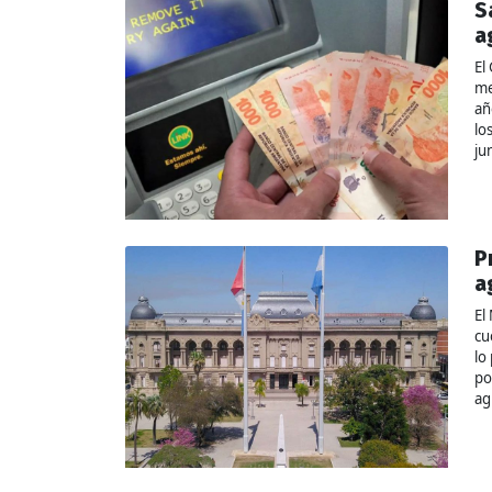
S
a
El
me
añ
lo
ju
P
a
El
cu
lo
po
ag