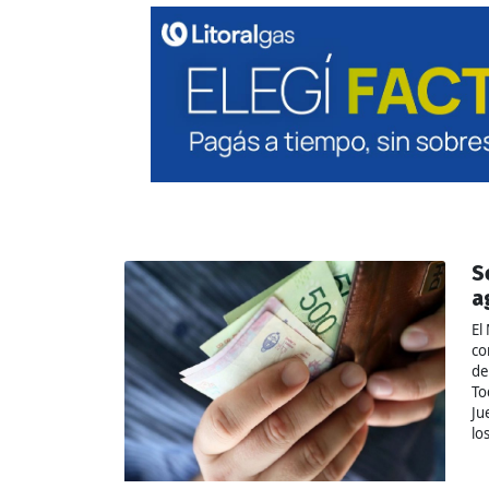
S
a
El
co
de
To
Ju
lo