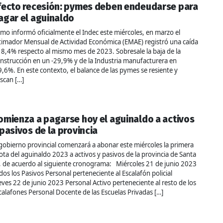
fecto recesión: pymes deben endeudarse para
agar el aguinaldo
mo informó oficialmente el Indec este miércoles, en marzo el
timador Mensual de Actividad Económica (EMAE) registró una caída
 8,4% respecto al mismo mes de 2023. Sobresale la baja de la
nstrucción en un -29,9% y de la Industria manufacturera en
9,6%. En este contexto, el balance de las pymes se resiente y
scan […]
omienza a pagarse hoy el aguinaldo a activos
 pasivos de la provincia
 gobierno provincial comenzará a abonar este miércoles la primera
ota del aguinaldo 2023 a activos y pasivos de la provincia de Santa
, de acuerdo al siguiente cronograma: Miércoles 21 de junio 2023
dos los Pasivos Personal perteneciente al Escalafón policial
eves 22 de junio 2023 Personal Activo perteneciente al resto de los
calafones Personal Docente de las Escuelas Privadas […]