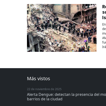
R
s
I
En
de
in
AM
fu
Ir
Más vistos
22 de noviembre de 2025
Alerta Dengue: detectan la presencia del m
barrios de la ciudad