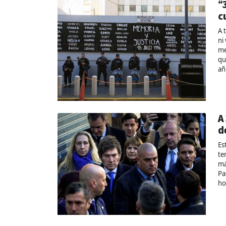
“
c
A 
ni
me
qu
añ
A
d
Es
te
má
Pa
ho