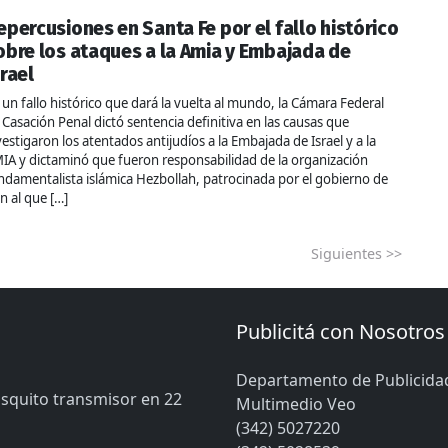
epercusiones en Santa Fe por el fallo histórico
obre los ataques a la Amia y Embajada de
srael
 un fallo histórico que dará la vuelta al mundo, la Cámara Federal
 Casación Penal dictó sentencia definitiva en las causas que
vestigaron los atentados antijudíos a la Embajada de Israel y a la
IA y dictaminó que fueron responsabilidad de la organización
ndamentalista islámica Hezbollah, patrocinada por el gobierno de
án al que […]
Siguientes >>
Publicitá con Nosotros
Departamento de Publicida
osquito transmisor en 22
Multimedio Veo
(342) 5027220