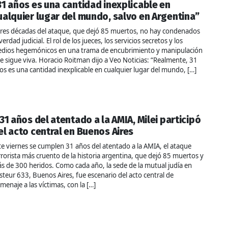
31 años es una cantidad inexplicable en
ualquier lugar del mundo, salvo en Argentina”
tres décadas del ataque, que dejó 85 muertos, no hay condenados
 verdad judicial. El rol de los jueces, los servicios secretos y los
dios hegemónicos en una trama de encubrimiento y manipulación
e sigue viva. Horacio Roitman dijo a Veo Noticias: “Realmente, 31
os es una cantidad inexplicable en cualquier lugar del mundo, […]
 31 años del atentado a la AMIA, Milei participó
el acto central en Buenos Aires
te viernes se cumplen 31 años del atentado a la AMIA, el ataque
rrorista más cruento de la historia argentina, que dejó 85 muertos y
s de 300 heridos. Como cada año, la sede de la mutual judía en
steur 633, Buenos Aires, fue escenario del acto central de
menaje a las víctimas, con la […]