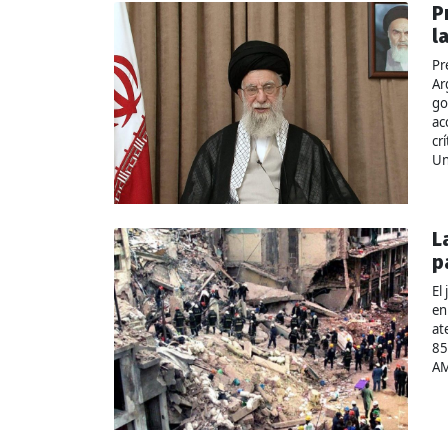
P
l
Pr
Ar
go
ac
cr
Un
L
p
El
en
at
85
AM