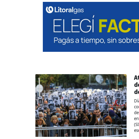
A
d
d
Dí
co
de
en
(S
es