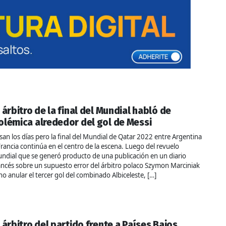
l árbitro de la final del Mundial habló de
olémica alrededor del gol de Messi
san los días pero la final del Mundial de Qatar 2022 entre Argentina
Francia continúa en el centro de la escena. Luego del revuelo
ndial que se generó producto de una publicación en un diario
ancés sobre un supuesto error del árbitro polaco Szymon Marciniak
 no anular el tercer gol del combinado Albiceleste, […]
l árbitro del partido frente a Países Bajos