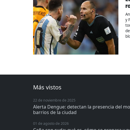
r
An
y 
to
de
bl
Más vistos
22 de noviembre de 2025
Alerta Dengue: detectan la presencia del m
barrios de la ciudad
01 de agosto de 2026
Caña con ruda: qué es, cómo se prepara y p