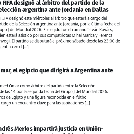
a FIFA designó al árbitro del partido de la
elección argentina ante Jordania en Dallas
 FIFA designó este miércoles al árbitro que estará a cargo del
rtido de la Selección argentina ante Jordania, por la última fecha del
upo J del Mundial 2026. El elegido fue el rumano István Kovács,
ien estará asistido por sus compatriotas Mihai Marica y Ferencz
nvogi. El partido se disputará el próximo sábado desde las 23:00 de
gentina en el […]
r, el egipcio que dirigirá a Argentina ante
med Omar como árbitro del partido entre la Selección
sde las 14 por la segunda fecha del Grupo J del Mundial 2026.
os de Egipto y una figura reconocida en el fútbol
argo un encuentro clave para las aspiraciones […]
ndrés Merlos impartirá justicia en Unión-