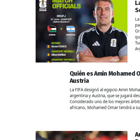
L
S
La
pa
Gr
qu
Tu
Ar
Quién es Amin Mohamed Oma
Austria
La FIFA designó al egipcio Amin Moha
argentina y Austria, que se jugará de
Considerado uno de los mejores árbitr
africano, Mohamed Omar tendrá a su c
A