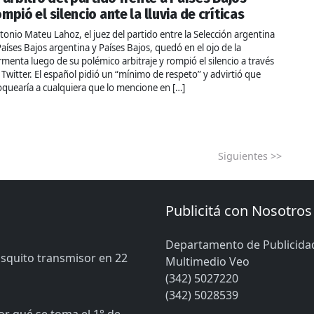
ompió el silencio ante la lluvia de críticas
tonio Mateu Lahoz​, el juez del partido entre la Selección argentina
Países Bajos argentina y Países Bajos, quedó en el ojo de la
rmenta luego de su polémico arbitraje y rompió el silencio a través
 Twitter. El español pidió un “mínimo de respeto” y advirtió que
oquearía a cualquiera que lo mencione en […]
Siguientes >>
Publicitá con Nosotros
Departamento de Publicida
osquito transmisor en 22
Multimedio Veo
(342) 5027220
(342) 5028539
or qué se toma el 1° de