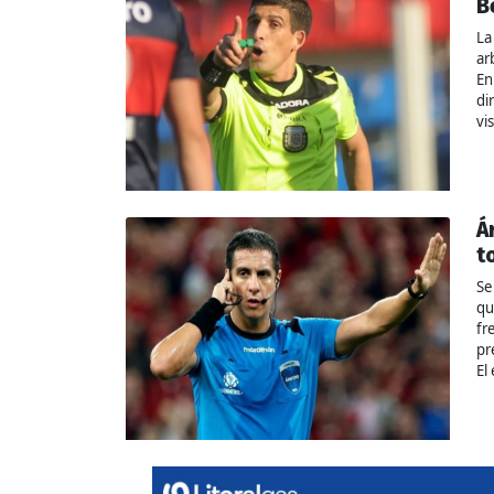
B
La
ar
En
di
vi
Á
t
Se
qu
fr
pr
El