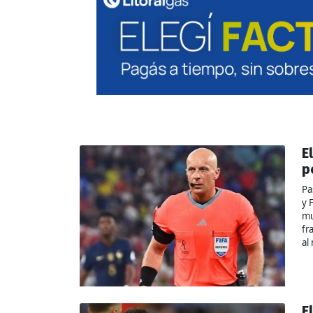
E
p
Pa
y 
mu
fr
al
E