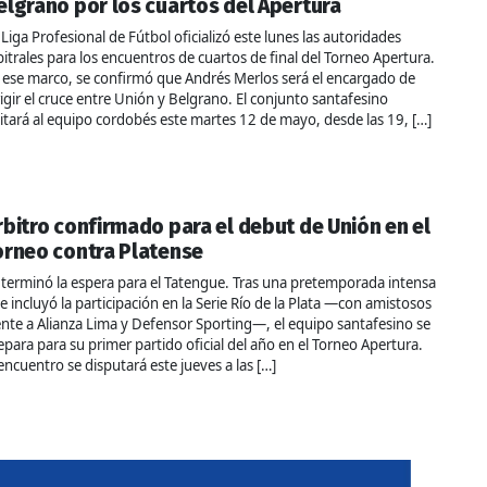
elgrano por los cuartos del Apertura
 Liga Profesional de Fútbol oficializó este lunes las autoridades
bitrales para los encuentros de cuartos de final del Torneo Apertura.
 ese marco, se confirmó que Andrés Merlos será el encargado de
rigir el cruce entre Unión y Belgrano. El conjunto santafesino
sitará al equipo cordobés este martes 12 de mayo, desde las 19, […]
rbitro confirmado para el debut de Unión en el
orneo contra Platense
 terminó la espera para el Tatengue. Tras una pretemporada intensa
e incluyó la participación en la Serie Río de la Plata —con amistosos
ente a Alianza Lima y Defensor Sporting—, el equipo santafesino se
epara para su primer partido oficial del año en el Torneo Apertura.
 encuentro se disputará este jueves a las […]