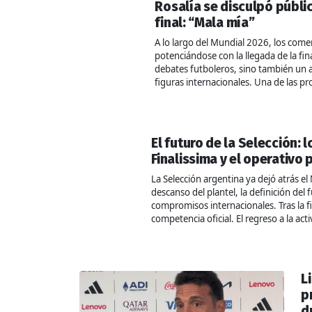
Rosalía se disculpó públi
final: “Mala mía”
A lo largo del Mundial 2026, los comen
potenciándose con la llegada de la fin
debates futboleros, sino también un al
figuras internacionales. Una de las p
El futuro de la Selección:
Finalissima y el operativo
La Selección argentina ya dejó atrás 
descanso del plantel, la definición del 
compromisos internacionales. Tras la f
competencia oficial. El regreso a la act
L
p
d