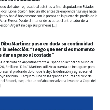
poco de haber regresado al país tras la final disputada en Estados
idos, Lionel Scaloni hizo un alto antes de emprender su viaje hacia
jato y habló brevemente con la prensa en la puerta del predio de la
A, en Ezeiza. Desde el interior de su auto, el entrenador de la
lección Argentina dejó sus primeras […]
l Dibu Martínez puso en duda su continuidad
n la Selección: “Tengo que ver si es momento
e dar un paso al costado”
as la derrota de Argentina frente a España en la final del Mundial
26, Emiliano “Dibu” Martínez utilizó su cuenta de Instagram para
presar el profundo dolor que le dejó la definición y agradecer el
oyo recibido. El arquero, una de las grandes figuras del ciclo de
onel Scaloni, aseguró que soñaba con volver a levantar la Copa del
]