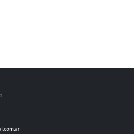
d
al.com.ar