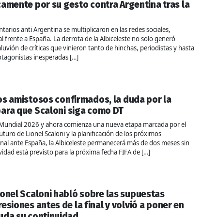
camente por su gesto contra Argentina tras la
tarios anti Argentina se multiplicaron en las redes sociales,
al frente a España. La derrota de la Albiceleste no solo generó
uvión de críticas que vinieron tanto de hinchas, periodistas y hasta
rotagonistas inesperadas […]
 los amistosos confirmados, la duda por la
 para que Scaloni siga como DT
el Mundial 2026 y ahora comienza una nueva etapa marcada por el
futuro de Lionel Scaloni y la planificación de los próximos
inal ante España, la Albiceleste permanecerá más de dos meses sin
ividad está previsto para la próxima fecha FIFA de […]
ionel Scaloni habló sobre las supuestas
resiones antes de la final y volvió a poner en
uda su continuidad