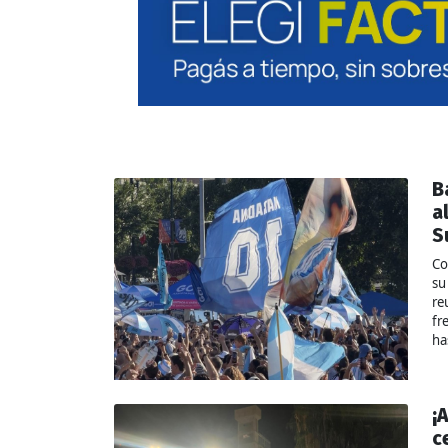
B
a
S
Co
su
re
fr
ha
¡
c