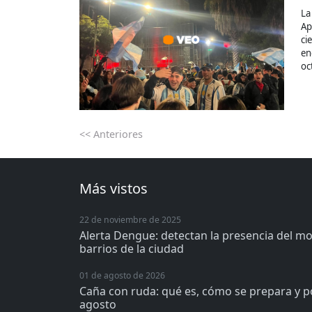
La
Ap
ci
en
oc
<< Anteriores
Más vistos
22 de noviembre de 2025
Alerta Dengue: detectan la presencia del m
barrios de la ciudad
01 de agosto de 2026
Caña con ruda: qué es, cómo se prepara y p
agosto