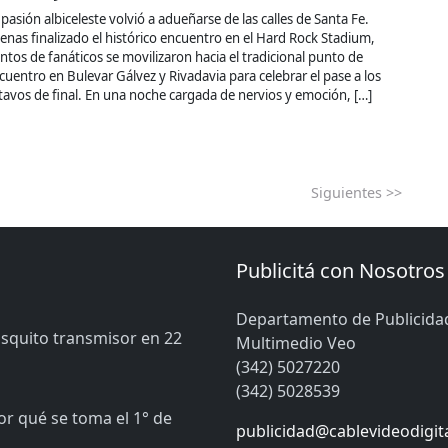
 pasión albiceleste volvió a adueñarse de las calles de Santa Fe.
enas finalizado el histórico encuentro en el Hard Rock Stadium,
entos de fanáticos se movilizaron hacia el tradicional punto de
cuentro en Bulevar Gálvez y Rivadavia para celebrar el pase a los
tavos de final. En una noche cargada de nervios y emoción, […]
Siguientes >>
Publicitá con Nosotros
Departamento de Publicida
osquito transmisor en 22
Multimedio Veo
(342) 5027220
(342) 5028539
or qué se toma el 1° de
publicidad@cablevideodigit