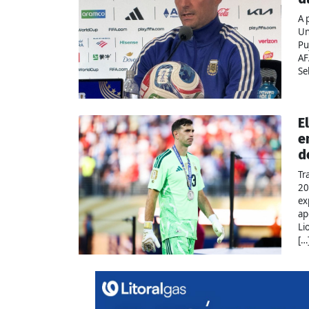
A 
Un
Pu
AF
Se
E
e
d
Tr
20
ex
ap
Li
[…