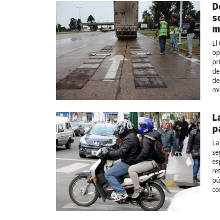
D
s
m
El
op
pr
de
de
mi
L
p
La
se
es
re
pú
co