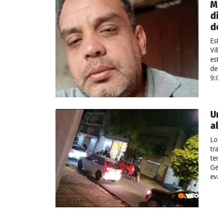
M
d
d
Es
Vi
es
de
9:
U
a
Lo
tr
te
Ge
ev