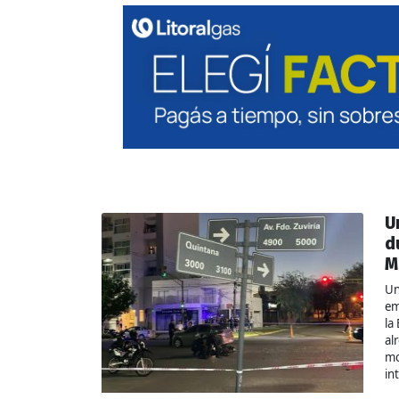
U
d
M
Un
em
la
al
mo
in