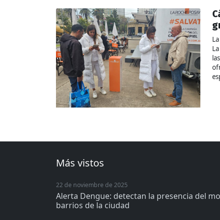
C
g
La
La
la
of
es
Más vistos
22 de noviembre de 2025
Alerta Dengue: detectan la presencia del m
barrios de la ciudad