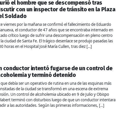
urió el hombre que se descompensó tras
iscutir con un inspector de tránsito en la Plaza
el Soldado
te viernes por la mañana se confirmó el fallecimiento de Eduardo
llanueva, el conductor de 47 años que se encontraba internado en
tado crítico luego de sufrir una descompensación en pleno centro
 la ciudad de Santa Fe. El trágico desenlace se produjo pasadas las
00 horas en el Hospital José María Cullen, tras diez […]
n conductor intentó fugarse de un control de
lcoholemia y terminó detenido
 que debía ser un operativo de rutina en una de las esquinas más
ansitadas de la ciudad se transformó en una escena de extrema
nsión. Un control de alcoholemia ubicado en 9 de Julio y Obispo
labert terminó con disturbios luego de que un conductor intentara
adir a las autoridades. Según las primeras informaciones, […]