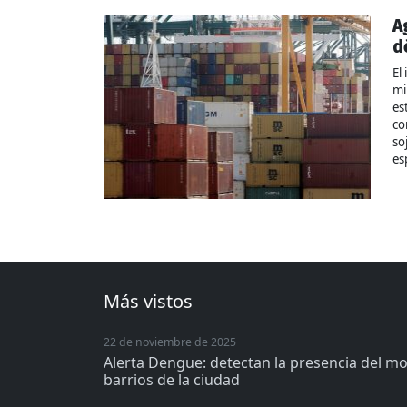
A
d
El
mi
es
co
so
es
Más vistos
22 de noviembre de 2025
Alerta Dengue: detectan la presencia del m
barrios de la ciudad