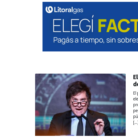
E
d
El
el
pr
pe
pú
[…