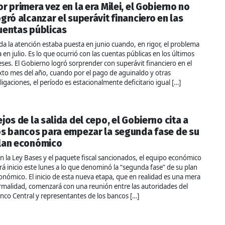
or primera vez en la era Milei, el Gobierno no
ogró alcanzar el superávit financiero en las
uentas públicas
da la atención estaba puesta en junio cuando, en rigor, el problema
a en julio. Es lo que ocurrió con las cuentas públicas en los últimos
ses. El Gobierno logró sorprender con superávit financiero en el
xto mes del año, cuando por el pago de aguinaldo y otras
ligaciones, el período es estacionalmente deficitario igual […]
ejos de la salida del cepo, el Gobierno cita a
os bancos para empezar la segunda fase de su
lan económico
n la Ley Bases y el paquete fiscal sancionados, el equipo económico
rá inicio este lunes a lo que denominó la “segunda fase” de su plan
onómico. El inicio de esta nueva etapa, que en realidad es una mera
rmalidad, comenzará con una reunión entre las autoridades del
nco Central y representantes de los bancos […]