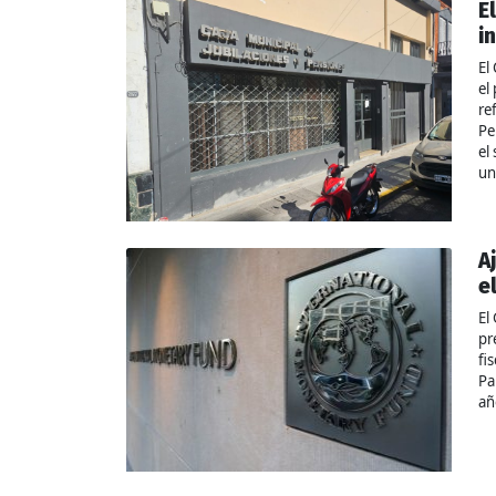
E
i
El
el
re
Pe
el
un
A
e
El
pr
fi
Pa
añ