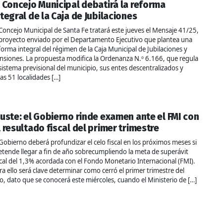
l Concejo Municipal debatirá la reforma
ntegral de la Caja de Jubilaciones
 Concejo Municipal de Santa Fe tratará este jueves el Mensaje 41/25,
 proyecto enviado por el Departamento Ejecutivo que plantea una
forma integral del régimen de la Caja Municipal de Jubilaciones y
nsiones. La propuesta modifica la Ordenanza N.º 6.166, que regula
 sistema previsional del municipio, sus entes descentralizados y
as 51 localidades […]
juste: el Gobierno rinde examen ante el FMI con
l resultado fiscal del primer trimestre
 Gobierno deberá profundizar el celo fiscal en los próximos meses si
etende llegar a fin de año sobrecumpliendo la meta de superávit
scal del 1,3% acordada con el Fondo Monetario Internacional (FMI).
ra ello será clave determinar como cerró el primer trimestre del
o, dato que se conocerá este miércoles, cuando el Ministerio de […]