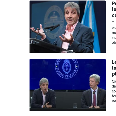
P
l
c
To
er
me
se
ob
L
l
p
Co
da
ec
fo
Ba