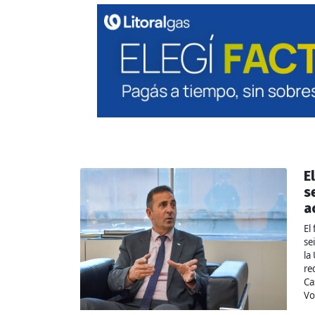
E
s
a
El
se
la
re
Ca
Vo