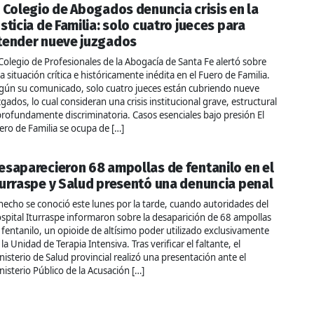
l Colegio de Abogados denuncia crisis en la
usticia de Familia: solo cuatro jueces para
tender nueve juzgados
 Colegio de Profesionales de la Abogacía de Santa Fe alertó sobre
a situación crítica e históricamente inédita en el Fuero de Familia.
gún su comunicado, solo cuatro jueces están cubriendo nueve
zgados, lo cual consideran una crisis institucional grave, estructural
profundamente discriminatoria. Casos esenciales bajo presión El
ero de Familia se ocupa de […]
esaparecieron 68 ampollas de fentanilo en el
turraspe y Salud presentó una denuncia penal
 hecho se conoció este lunes por la tarde, cuando autoridades del
spital Iturraspe informaron sobre la desaparición de 68 ampollas
 fentanilo, un opioide de altísimo poder utilizado exclusivamente
 la Unidad de Terapia Intensiva. Tras verificar el faltante, el
nisterio de Salud provincial realizó una presentación ante el
nisterio Público de la Acusación […]