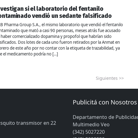
nvestigan si el laboratorio del fentanilo
ontaminado vendió un sedante falsificado
B Pharma Group S.A., el mismo laboratorio que vendió el fentanilo
ntaminado que mató a casi 90 personas, meses atrás fue acusado
 haber comercializado dopamina y propofol que habrían sido
lsificados. Dos lotes de cada uno fueron retirados por la Anmat en
brero de este año por no contar con la etiqueta de trazabilidad, ya
e el medicamento podría no […]
Siguientes >>
Publicitá con Nosotros
Departamento de Publicida
osquito transmisor en 22
Multimedio Veo
(342) 5027220