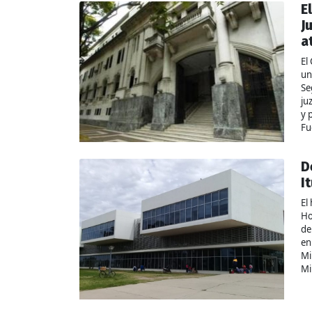
E
J
a
El
un
Se
ju
y 
Fu
D
I
El
Ho
de
en
Mi
Mi