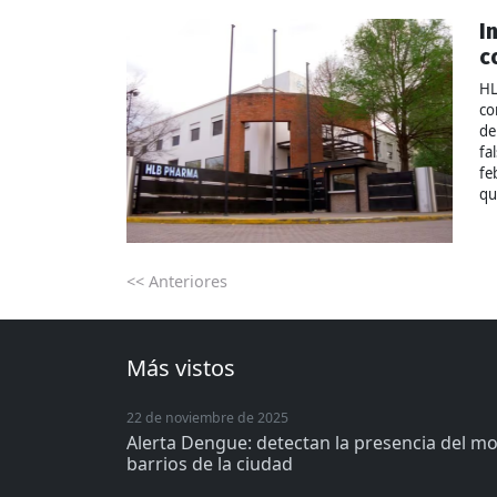
I
c
HL
co
de
fa
fe
qu
<< Anteriores
Más vistos
22 de noviembre de 2025
Alerta Dengue: detectan la presencia del m
barrios de la ciudad