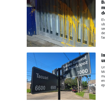
B
m
d
El
ub
se
de
fa
I
u
Un
Mi
ma
en
ep