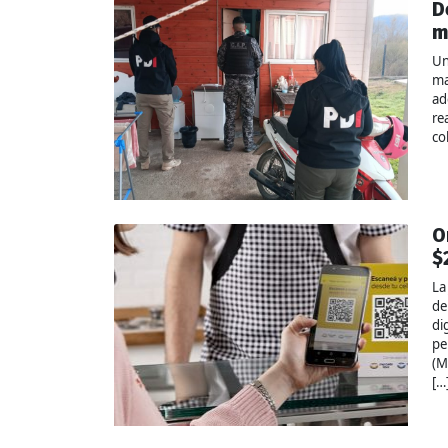
D
m
Un
ma
ad
re
co
O
$
La
de
di
pe
(M
[…