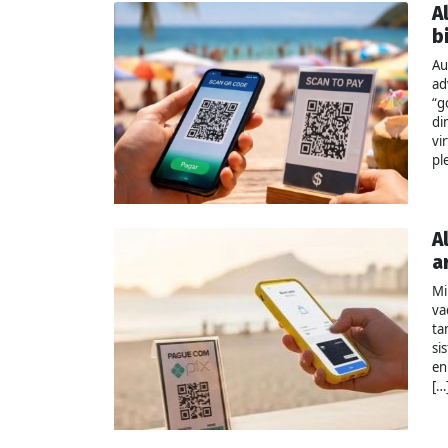
A
b
Au
ad
“g
di
vi
pl
A
a
Mi
va
ta
si
en
[…