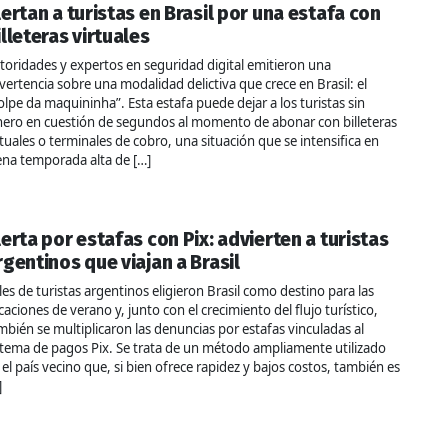
lertan a turistas en Brasil por una estafa con
illeteras virtuales
toridades y expertos en seguridad digital emitieron una
vertencia sobre una modalidad delictiva que crece en Brasil: el
olpe da maquininha”. Esta estafa puede dejar a los turistas sin
nero en cuestión de segundos al momento de abonar con billeteras
rtuales o terminales de cobro, una situación que se intensifica en
ena temporada alta de […]
lerta por estafas con Pix: advierten a turistas
rgentinos que viajan a Brasil
les de turistas argentinos eligieron Brasil como destino para las
caciones de verano y, junto con el crecimiento del flujo turístico,
mbién se multiplicaron las denuncias por estafas vinculadas al
stema de pagos Pix. Se trata de un método ampliamente utilizado
 el país vecino que, si bien ofrece rapidez y bajos costos, también es
]