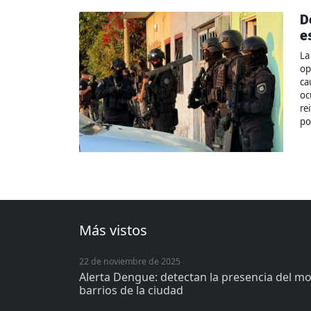
D
e
La
op
ca
oc
re
por
Más vistos
22 de noviembre de 2025
Alerta Dengue: detectan la presencia del m
barrios de la ciudad