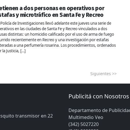
etienen a dos personas en operativos por
stafas y microtráfico en Santa Fe y Recreo
 Policía de Investigaciones llevó adelante este jueves una serie de
erativos en las ciudades de Santa Fe y Recreo vinculados a dos
usas distintas: un homicidio calificado por el uso de arma de fuego
urrido recientemente en Recreo y una investigación por estafas
iteradas a una perfumería rosarina. Los procedimientos, ordenados
 la Justicia, […]
Siguientes >>
Publicitá con Nosotros
Departamento de Publicida
osquito transmisor en 22
Multimedio Veo
(342) 5027220