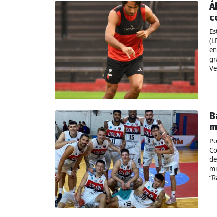
Á
c
Es
(L
en
gr
Ve
B
m
Po
Co
de
mi
“R