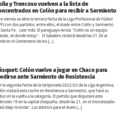
bila y Troncoso vuelven a la lista de
oncentrados en Colón para recibir a Sarmiento
te viernes se abre la tercera fecha de la Liga Profesional de Fútbol
PF) con dos partidos, entre ellos, el duelo entre Colón y Sarmiento
 Santa Fe. Leer más: El paraguayo Arrúa: “Colón es un equipo
ande, sé donde estoy”. El Sabalero recibirá desde las 21.30 al
rde en el Cementerio de los […]
ásquet: Colón vuelve a jugar en Chaco para
edirse ante Sarmiento de Resistencia
r la segunda fecha de la temporada 2022/23 de la Liga Argentina,
lón visitará esta noche en Resistencia a Sarmiento, que hará su
but en la vuelta a la categoría. El partido que disputará este
ércoles 19 en la capital chaqueña, desde las 21, en el microestadio
aúl Alejo Gronda”. Los árbitros para el duelo […]