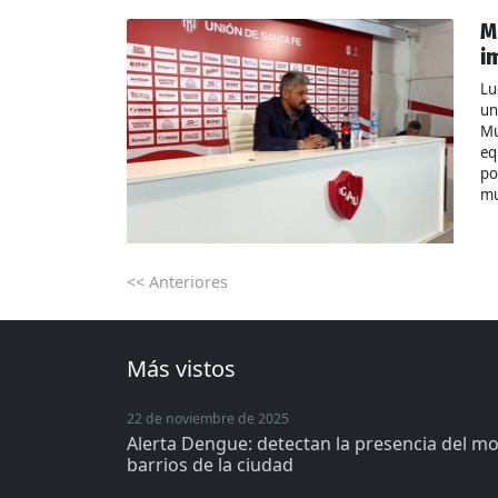
M
i
Lu
un
Mu
eq
po
mu
<< Anteriores
Más vistos
22 de noviembre de 2025
Alerta Dengue: detectan la presencia del m
barrios de la ciudad