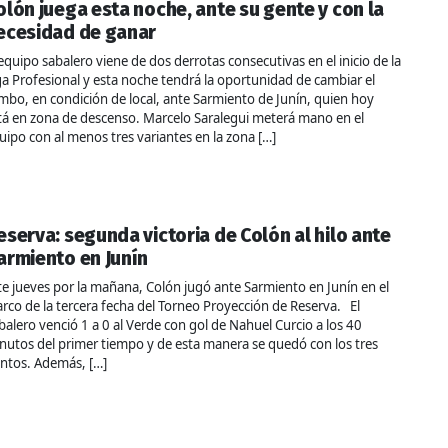
olón juega esta noche, ante su gente y con la
ecesidad de ganar
 equipo sabalero viene de dos derrotas consecutivas en el inicio de la
ga Profesional y esta noche tendrá la oportunidad de cambiar el
mbo, en condición de local, ante Sarmiento de Junín, quien hoy
tá en zona de descenso. Marcelo Saralegui meterá mano en el
uipo con al menos tres variantes en la zona […]
eserva: segunda victoria de Colón al hilo ante
armiento en Junín
te jueves por la mañana, Colón jugó ante Sarmiento en Junín en el
rco de la tercera fecha del Torneo Proyección de Reserva. El
balero venció 1 a 0 al Verde con gol de Nahuel Curcio a los 40
nutos del primer tiempo y de esta manera se quedó con los tres
ntos. Además, […]