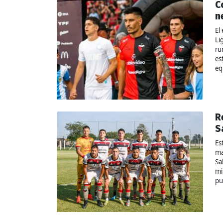
C
n
El
Li
ru
es
eq
R
S
Es
ma
Sa
mi
pu