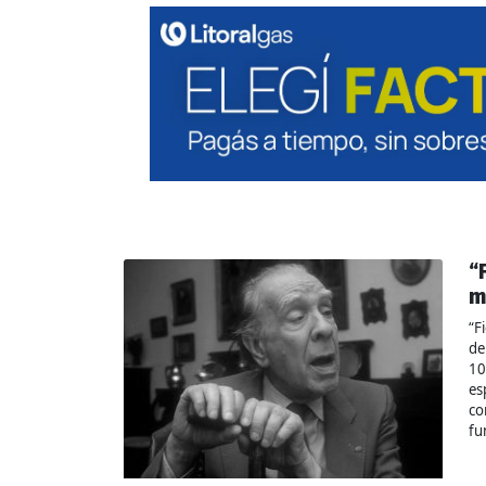
“
m
“F
de
10
es
co
fu