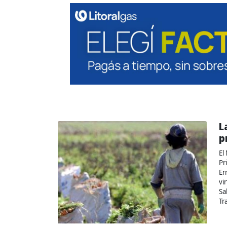
L
p
El
Pr
Er
vi
Sa
Tr