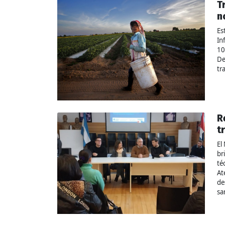
T
n
Es
In
10
De
tr
R
t
El
br
té
At
de
sa