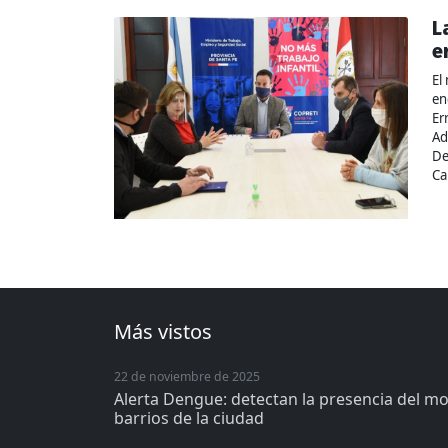
L
e
El
en
Er
Ad
De
Ca
Más vistos
22 de noviembre de 2025
Alerta Dengue: detectan la presencia del m
barrios de la ciudad