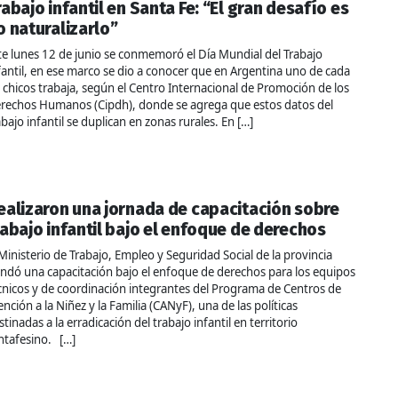
rabajo infantil en Santa Fe: “El gran desafío es
o naturalizarlo”
te lunes 12 de junio se conmemoró el Día Mundial del Trabajo
fantil, en ese marco se dio a conocer que en Argentina uno de cada
 chicos trabaja, según el Centro Internacional de Promoción de los
rechos Humanos (Cipdh), donde se agrega que estos datos del
abajo infantil se duplican en zonas rurales. En […]
ealizaron una jornada de capacitación sobre
rabajo infantil bajo el enfoque de derechos
 Ministerio de Trabajo, Empleo y Seguridad Social de la provincia
indó una capacitación bajo el enfoque de derechos para los equipos
cnicos y de coordinación integrantes del Programa de Centros de
ención a la Niñez y la Familia (CANyF), una de las políticas
stinadas a la erradicación del trabajo infantil en territorio
ntafesino. […]