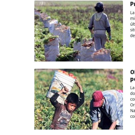
P
La
mi
úl
si
de
O
p
La
do
co
Or
Na
co