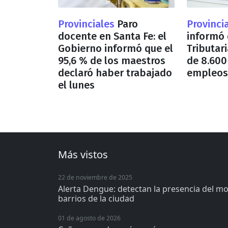
Provinciales
Paro
Provinci
docente en Santa Fe: el
informó 
Gobierno informó que el
Tributar
95,6 % de los maestros
de 8.600
declaró haber trabajado
empleos
el lunes
Más vistos
22 de noviembre de 2025
Alerta Dengue: detectan la presencia del m
barrios de la ciudad
01 de agosto de 2026