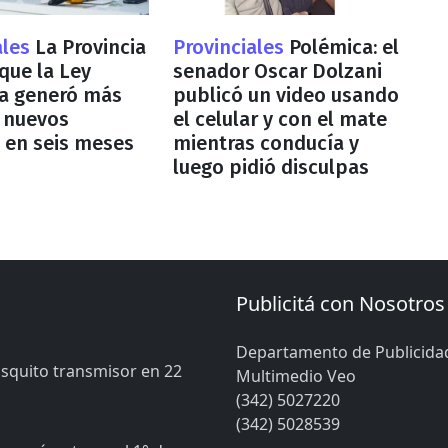
ales
La Provincia
Provinciales
Polémica: el
que la Ley
senador Oscar Dolzani
ia generó más
publicó un video usando
 nuevos
el celular y con el mate
 en seis meses
mientras conducía y
luego pidió disculpas
Publicitá con Nosotros
Departamento de Publicida
osquito transmisor en 22
Multimedio Veo
(342) 5027220
(342) 5028539