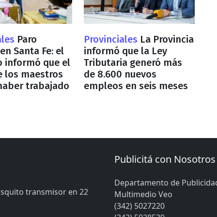
ales
Paro
Provinciales
La Provincia
en Santa Fe: el
informó que la Ley
 informó que el
Tributaria generó más
e los maestros
de 8.600 nuevos
haber trabajado
empleos en seis meses
Publicitá con Nosotros
Departamento de Publicida
osquito transmisor en 22
Multimedio Veo
(342) 5027220