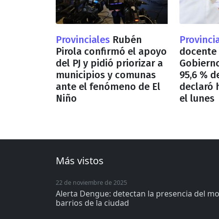
Provinciales
Rubén
Provinci
Pirola confirmó el apoyo
docente 
del PJ y pidió priorizar a
Gobierno
municipios y comunas
95,6 % d
ante el fenómeno de El
declaró 
Niño
el lunes
Más vistos
22 de noviembre de 2025
Alerta Dengue: detectan la presencia del m
barrios de la ciudad