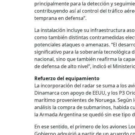
principalmente para la detección y seguimien
contribuyendo así al control del tráfico aére
temprana en defensa”.
La instalación incluye su infraestructura a
como también distintas contramedidas elect
potenciales ataques o amenazas. “El desarro
significativo para la soberanía tecnológica 
nacional, sino que también reafirma la capac
de defensa de alto nivel”, indicó el Ministe
Refuerzo del equipamiento
La incorporación del radar se suma a los avi
Dinamarca con apoyo de EEUU, y los P3 Orion
marítimo provenientes de Noruega. Según lo 
análisis la compra de submarinos, habida cu
la Armada Argentina se quedó sin ese tipo 
En ese sentido, el primero de los aviones L
Gobierno adquirió a partir de un acuerdo co