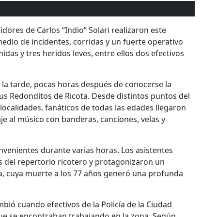
ores de Carlos “Indio” Solari realizaron este
dio de incidentes, corridas y un fuerte operativo
idas y tres heridos leves, entre ellos dos efectivos
la tarde, pocas horas después de conocerse la
 sus Redonditos de Ricota. Desde distintos puntos del
localidades, fanáticos de todas las edades llegaron
e al músico con banderas, canciones, velas y
nvenientes durante varias horas. Los asistentes
 del repertorio ricotero y protagonizaron un
ta, cuya muerte a los 77 años generó una profunda
mbió cuando efectivos de la Policía de la Ciudad
e se encontraban trabajando en la zona. Según