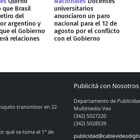
les
Quirno
Nacionales
Docentes
 que Brasil
universitarios
retiro del
anunciaron un paro
r argentino y
nacional para el 12 de
que el Gobierno
agosto por el conflicto
rá relaciones
con el Gobierno
Publicitá con Nosotros
Departamento de Publicida
osquito transmisor en 22
Multimedio Veo
(342) 5027220
(342) 5028539
or qué se toma el 1° de
publicidad@cablevideodigit