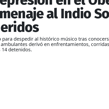
represión en el Ob
menaje al Indio So
heridos
 para despedir al histórico músico tras conocers
s ambulantes derivó en enfrentamientos, corrida
 14 detenidos.