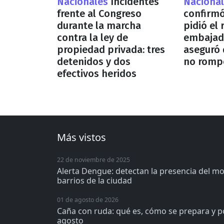
Nacionales
Incidentes
Naciona
frente al Congreso
confirmó
durante la marcha
pidió el 
contra la ley de
embajado
propiedad privada: tres
aseguró 
detenidos y dos
no rompe
efectivos heridos
Más vistos
22 de noviembre de 2025
Alerta Dengue: detectan la presencia del m
barrios de la ciudad
01 de agosto de 2026
Caña con ruda: qué es, cómo se prepara y p
agosto