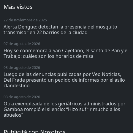
Más vistos
22 de noviembre de 2025
Alerta Dengue: detectan la presencia del mosquito
transmisor en 22 barrios de la ciudad
07 de agosto de 2026
Hoy se conmemora a San Cayetano, el santo de Pan y el
Trabajo: cuáles son los horarios de misa
03 de agosto de 2026
Luego de las denuncias publicadas por Veo Noticias,
Del Frade presentó un pedido de informes por el asilo
clandestino
03 de agosto de 2026
Otra exempleada de los geriátricos administrados por
Gamboa rompió el silencio: “Hizo sufrir mucho a los
abuelos”
Publicitá con Nosotros