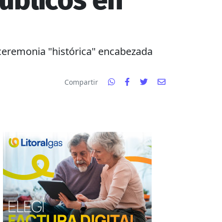
úblicos en
a ceremonia "histórica" encabezada
Compartir