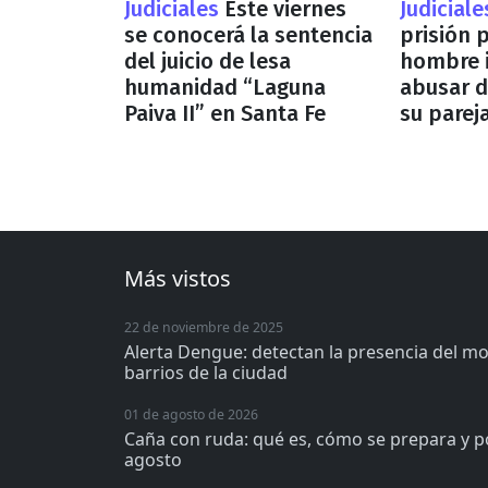
Judiciales
Este viernes
Judicial
se conocerá la sentencia
prisión 
del juicio de lesa
hombre 
humanidad “Laguna
abusar d
Paiva II” en Santa Fe
su parej
Más vistos
22 de noviembre de 2025
Alerta Dengue: detectan la presencia del m
barrios de la ciudad
01 de agosto de 2026
Caña con ruda: qué es, cómo se prepara y p
agosto