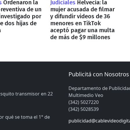
es
Ordenaron la
Judiciales
Helvecia: la
preventiva de un
mujer acusada de filmar
investigado por
y difundir videos de 36
e dos hijas de
menores en TikTok
a
aceptó pagar una multa
de más de $9 millones
Publicitá con Nosotros
Departamento de Publicida
osquito transmisor en 22
Multimedio Veo
(342) 5027220
(342) 5028539
or qué se toma el 1° de
publicidad@cablevideodigit