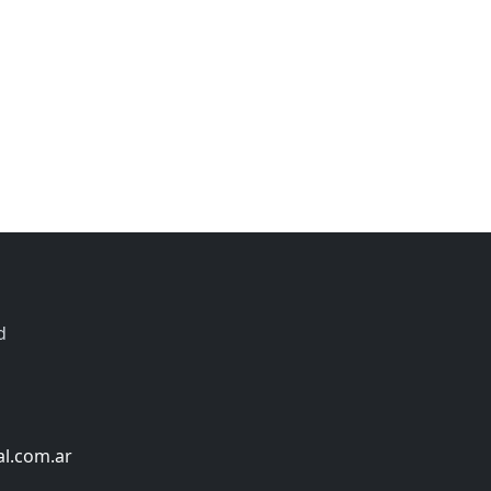
d
al.com.ar