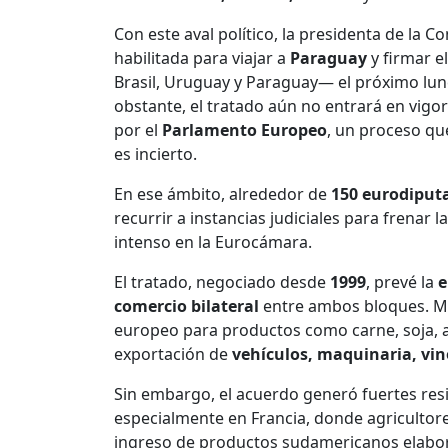
Con este aval político, la presidenta de la 
habilitada para viajar a
Paraguay
y firmar e
Brasil, Uruguay y Paraguay— el próximo lun
obstante, el tratado aún no entrará en vig
por el
Parlamento Europeo
, un proceso qu
es incierto.
En ese ámbito, alrededor de
150 eurodiput
recurrir a instancias judiciales para frenar 
intenso en la Eurocámara.
El tratado, negociado desde
1999
, prevé la
e
comercio bilateral
entre ambos bloques. Mi
europeo para productos como carne, soja, ar
exportación de
vehículos, maquinaria, vin
Sin embargo, el acuerdo generó fuertes resi
especialmente en Francia, donde agricultor
ingreso de productos sudamericanos elabo