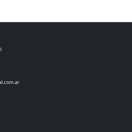
d
al.com.ar