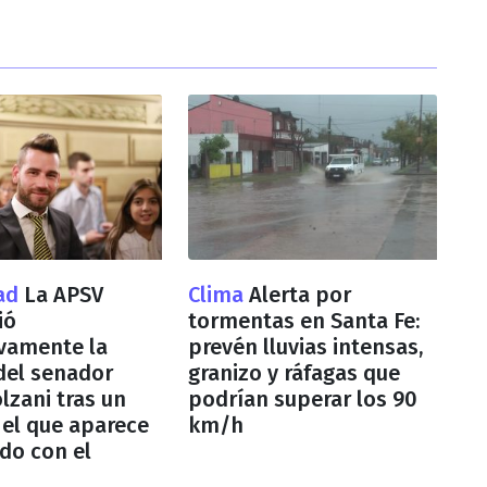
dad
La APSV
Clima
Alerta por
ió
tormentas en Santa Fe:
vamente la
prevén lluvias intensas,
 del senador
granizo y ráfagas que
lzani tras un
podrían superar los 90
 el que aparece
km/h
do con el