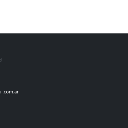
d
al.com.ar