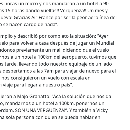
res horas un micro y nos mandaron a un hotel a 90
as 15 horas dando vueltas!! Vergüenza!! Un mes y
evo! Gracias Air France por ser la peor aerolínea del
o se hacen cargo de nada”.
mplio y describió por completo la situación: “Ayer
elo para volver a casa después de jugar un Mundial
ándonos previamente un mail diciendo que el vuelo
rnos a un hotel a 100km del aeropuerto, tuvimos que
ás tarde, llevando todo nuestro equipaje de un lado
os despertamos a las 7am para viajar de nuevo para el
 nos consiguieron un vuelo con escala en
iaje para llegar a nuestro país”.
dieron a Majo Granatto: “Acá la solución que nos da
elo, mandarnos a un hotel a 100km, ponernos un
terdam. SON UNA VERGÜENZA!”. Y también a Vicky
una sola persona con quien se pueda hablar en