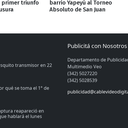
 primer triunfo
barrio Yapeyú al Torneo
ausura
Absoluto de San Juan
Publicitá con Nosotros
Departamento de Publicida
osquito transmisor en 22
Multimedio Veo
(342) 5027220
(342) 5028539
or qué se toma el 1° de
publicidad@cablevideodigit
captura reapareció en
ue hablará el lunes