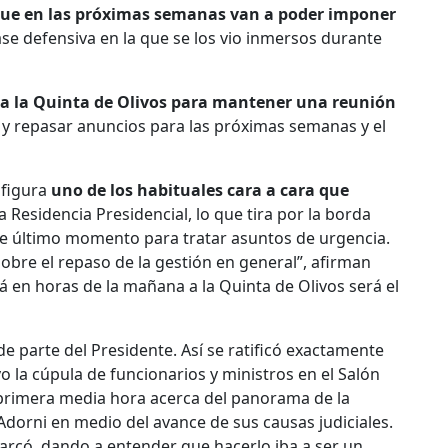
que en las próximas semanas van a poder imponer
fase defensiva en la que se los vio inmersos durante
a la Quinta de Olivos para mantener una reunión
y repasar anuncios para las próximas semanas y el
nfigura
uno de los habituales cara a cara que
a Residencia Presidencial, lo que tira por la borda
de último momento para tratar asuntos de urgencia.
sobre el repaso de la gestión en general”, afirman
á en horas de la mañana a la Quinta de Olivos será el
de parte del Presidente. Así se ratificó exactamente
la cúpula de funcionarios y ministros en el Salón
a primera media hora acerca del panorama de la
dorni en medio del avance de sus causas judiciales.
marcó, dando a entender que hacerlo iba a ser un