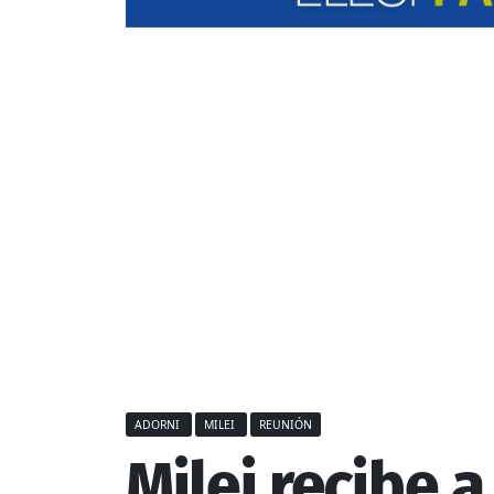
ADORNI
MILEI
REUNIÓN
Milei recibe 