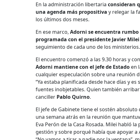
En la administración libertaria
consideran 
una agenda más propositiva
y relegar la 
los últimos dos meses.
En ese marco,
Adorni se encuentra rumbo 
programada con el presidente Javier Milei
seguimiento de cada uno de los ministerios.
El encuentro comenzó a las 9.30 horas y co
Adorni mantiene con el jefe de Estado
en l
cualquier especulación sobre una reunión 
“Ya estaba planificada desde hace días y es 
fuentes inobjetables. Quien también arribar
canciller
Pablo Quirno
.
El jefe de Gabinete tiene el sostén absoluto 
una semana atrás en la reunión que mantuvo 
Eva Perón de la Casa Rosada. Milei habló l
gestión y sobre porqué había que apoyar a A
“No vamos a tirar a nadie por la ventana”, 