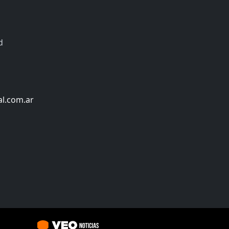
d
al.com.ar