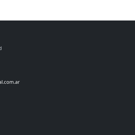
d
al.com.ar