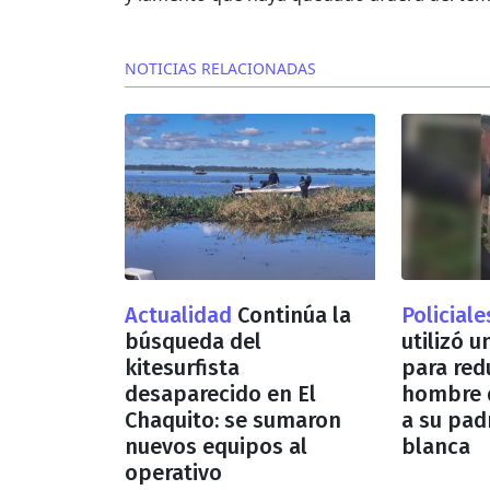
NOTICIAS RELACIONADAS
Actualidad
Continúa la
Policial
búsqueda del
utilizó u
kitesurfista
para red
desaparecido en El
hombre 
Chaquito: se sumaron
a su pad
nuevos equipos al
blanca
operativo