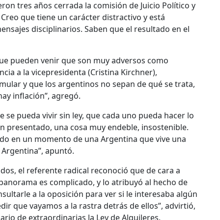
ron tres años cerrada la comisión de Juicio Político y
 Creo que tiene un carácter distractivo y está
mensajes disciplinarios. Saben que el resultado en el
s que pueden venir que son muy adversos como
ia a la vicepresidenta (Cristina Kirchner),
imular y que los argentinos no sepan de qué se trata,
ay inflación”, agregó.
e se pueda vivir sin ley, que cada uno pueda hacer lo
an presentado, una cosa muy endeble, insostenible.
iendo en un momento de una Argentina que vive una
Argentina”, apuntó.
dos, el referente radical reconoció que de cara a
 panorama es complicado, y lo atribuyó al hecho de
sultarle a la oposición para ver si le interesaba algún
 que vayamos a la rastra detrás de ellos”, advirtió,
io de extraordinarias la Ley de Alquileres.