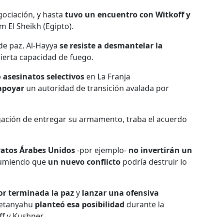
gociación, y hasta
tuvo un encuentro con Witkoff y
m El Sheikh (Egipto).
de paz, Al-Hayya
se resiste a desmantelar la
ierta capacidad de fuego.
 asesinatos selectivos
en La Franja
 apoyar
un autoridad de transición avalada por
igación de entregar su armamento, traba el acuerdo
ratos Árabes Unidos
-por ejemplo-
no invertirán un
asumiendo que
un nuevo conflicto
podría destruir lo
por terminada la paz
y
lanzar una ofensiva
Netanyahu
planteó esa posibilidad
durante la
f y Kushner.