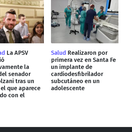
dad
La APSV
Salud
Realizaron por
ió
primera vez en Santa Fe
vamente la
un implante de
 del senador
cardiodesfibrilador
lzani tras un
subcutáneo en un
 el que aparece
adolescente
do con el