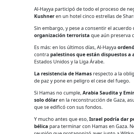
Al-Hayya participó de todo el proceso de ne
Kushner
en un hotel cinco estrellas de Shar
Sin embargo, y pese a consentir el acuerdo 
organización terrorista
que aún preserva c
Es más: en los últimos días, Al-Hayya
ordenó
contra
palestinos que están dispuestos a
Estados Unidos y la Liga Árabe.
La resistencia de Hamas
respecto a la obl
de paz y pone en peligro el cese del fuego.
Si Hamas no cumple,
Arabia Saudita y Emi
solo dólar
en la reconstrucción de Gaza, 
que se edificó con sus fondos.
Y mucho antes que eso,
Israel podría dar 
bélica
para terminar con Hamas en Gaza. 
reunión que protagonizó ayer junto a Witkof