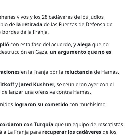
ehenes vivos y los 28 cadáveres de los judíos
mbio de
la retirada
de las Fuerzas de Defensa de
s bordes de la Franja.
plió
con esta fase del acuerdo, y
alega
que no
destrucción en Gaza,
un argumento que no es
eraciones
en la Franja por la
reluctancia
de Hamas.
itkoff
y
Jared Kushner,
se reunieron ayer con el
s de lanzar una ofensiva contra Hamas.
Unidos
lograron su cometido
con muchísimo
cordaron con Turquía
que un equipo de rescatistas
á a La Franja para
recuperar los cadáveres
de los