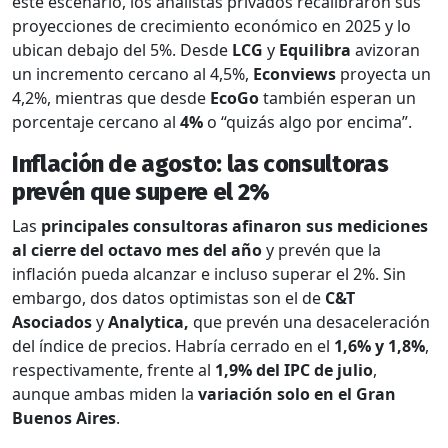
este escenario, los analistas privados recalibraron sus
proyecciones de crecimiento económico en 2025 y lo
ubican debajo del 5%. Desde
LCG
y
Equilibra
avizoran
un incremento cercano al 4,5%,
Econviews
proyecta un
4,2%, mientras que desde
EcoGo
también esperan un
porcentaje cercano al
4%
o “quizás algo por encima”.
Inflación de agosto: las consultoras
prevén que supere el 2%
Las
principales consultoras afinaron sus mediciones
al cierre del octavo mes del año
y prevén que la
inflación pueda alcanzar e incluso superar el 2%. Sin
embargo, dos datos optimistas son el de
C&T
Asociados
y
Analytica,
que prevén una desaceleración
del índice de precios. Habría cerrado en el
1,6% y 1,8%
,
respectivamente, frente al
1,9%
del IPC de julio
,
aunque ambas miden la
variación solo en el Gran
Buenos Aires
.