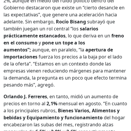
2%, aunque en medio del ruido político dentro del
Gobierno destacaron que existe un “cierto desancle en
las expectativas”, que genere una aceleración hacia
adelante. Sin embargo,
Rocío Bisang
subrayó que
también juegan un rol central “los
salarios
prácticamente estancados
, lo que deriva en un
freno
en el consumo
y
pone un tope a los
aumentos”;
aunque, en paralelo, “la
apertura de
importaciones
fuerza los precios a la baja por el lado
de la oferta”. “Estamos en un contexto donde las
empresas vienen reduciendo márgenes para mantener
la demanda, la pregunta es un poco que efecto termina
pesando más”, agregó.
Orlando J. Ferreres
, en tanto, midió un aumento de
precios en torno al
2,1%
mensual en agosto. “En cuanto
a los principales rubros,
Bienes Varios, Alimentos y
bebidas y Equipamiento y funcionamiento
del hogar
encabezaron las subas del mes, registrando alzas