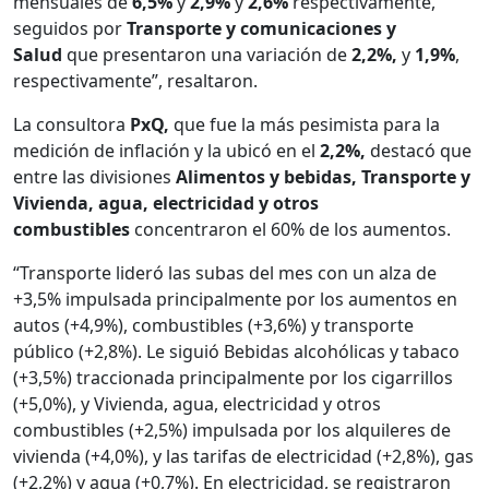
mensuales de
6,5%
y
2,9%
y
2,6%
respectivamente,
seguidos por
Transporte y comunicaciones y
Salud
que presentaron una variación de
2,2%,
y
1,9%
,
respectivamente”, resaltaron.
La consultora
PxQ,
que fue la más pesimista para la
medición de inflación y la ubicó en el
2,2%,
destacó que
entre las divisiones
Alimentos y bebidas, Transporte y
Vivienda, agua, electricidad y otros
combustibles
concentraron el 60% de los aumentos.
“Transporte lideró las subas del mes con un alza de
+3,5% impulsada principalmente por los aumentos en
autos (+4,9%), combustibles (+3,6%) y transporte
público (+2,8%). Le siguió Bebidas alcohólicas y tabaco
(+3,5%) traccionada principalmente por los cigarrillos
(+5,0%), y Vivienda, agua, electricidad y otros
combustibles (+2,5%) impulsada por los alquileres de
vivienda (+4,0%), y las tarifas de electricidad (+2,8%), gas
(+2,2%) y agua (+0,7%). En electricidad, se registraron