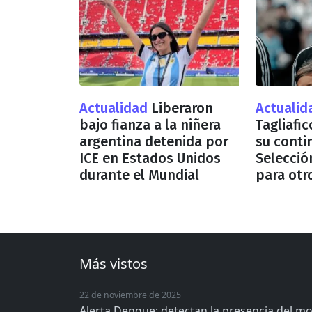
Actualidad
Liberaron
Actuali
bajo fianza a la niñera
Tagliafi
argentina detenida por
su conti
ICE en Estados Unidos
Selecció
durante el Mundial
para otr
Más vistos
22 de noviembre de 2025
Alerta Dengue: detectan la presencia del m