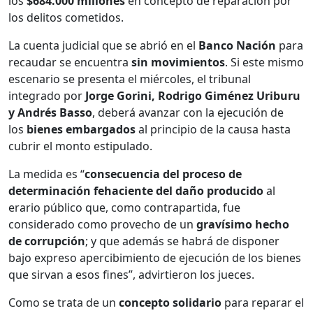
los
$684.000 millones
en concepto de reparación por
los delitos cometidos.
La cuenta judicial que se abrió en el
Banco Nación
para
recaudar se encuentra
sin movimientos
. Si este mismo
escenario se presenta el miércoles, el tribunal
integrado por
Jorge Gorini, Rodrigo Giménez Uriburu
y Andrés Basso
, deberá avanzar con la ejecución de
los
bienes embargados
al principio de la causa hasta
cubrir el monto estipulado.
La medida es “
consecuencia del proceso de
determinación fehaciente del daño producido
al
erario público que, como contrapartida, fue
considerado como provecho de un
gravísimo hecho
de corrupción
; y que además se habrá de disponer
bajo expreso apercibimiento de ejecución de los bienes
que sirvan a esos fines”, advirtieron los jueces.
Como se trata de un
concepto solidario
para reparar el