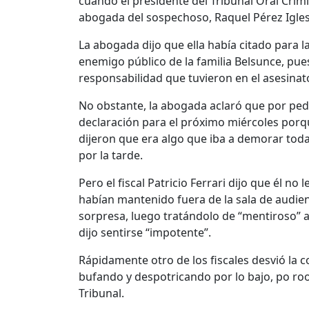
cuando el presidente del Tribunal Oral Crimin
abogada del sospechoso, Raquel Pérez Iglesi
La abogada dijo que ella había citado para l
enemigo público de la familia Belsunce, pues
responsabilidad que tuvieron en el asesinat
No obstante, la abogada aclaró que por pedi
declaración para el próximo miércoles porqu
dijeron que era algo que iba a demorar toda
por la tarde.
Pero el fiscal Patricio Ferrari dijo que él n
habían mantenido fuera de la sala de audie
sorpresa, luego tratándolo de “mentiroso” al
dijo sentirse “impotente”.
Rápidamente otro de los fiscales desvió la 
bufando y despotricando por lo bajo, po ro
Tribunal.