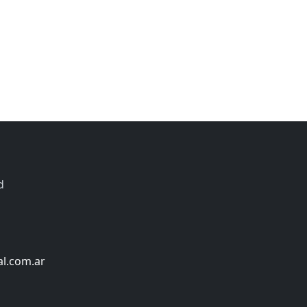
d
al.com.ar