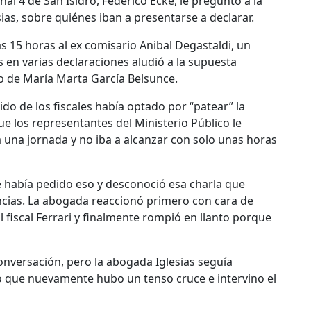
al 4 de San Isidro, Federico Ecke, le preguntó a la
as, sobre quiénes iban a presentarse a declarar.
as 15 horas al ex comisario Anibal Degastaldi, un
 en varias declaraciones aludió a la supuesta
o de María Marta García Belsunce.
do de los fiscales había optado por “patear” la
e los representantes del Ministerio Público le
 una jornada y no iba a alcanzar con solo unas horas
o le había pedido eso y desconoció esa charla que
ncias. La abogada reaccionó primero con cara de
 fiscal Ferrari y finalmente rompió en llanto porque
conversación, pero la abogada Iglesias seguía
o que nuevamente hubo un tenso cruce e intervino el