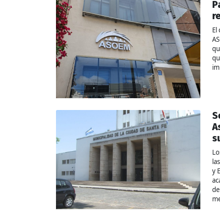
P
r
El
AS
qu
qu
im
S
A
s
Lo
la
y 
ac
de
me