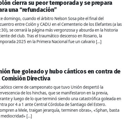
olón cierra su peor temporada y se prepara
ara una “refundación”
te domingo, cuando el árbitro Nelson Sosa pite el final del
cuentro entre Colón y CADU en el Cementerio de los Elefantes (a las
:30), se cerrará la página más vergonzosa y absurda en la historia
ciente del club. Tras el traumático descenso en Rosario, la
mporada 2025 en la Primera Nacional fue un calvario […]
nión fue goleado y hubo cánticos en contra de
a Comisión Directiva
 caótico cierre de campeonato que tuvo Unión despertó la
ervescencia de los hinchas, que se manifestaron en la previa,
rante y luego de lo que terminó siendo una catastrófica goleada en
ntra por 4 a 1 ante Central Córdoba de Santiago del Estero.
ompren a Mele, traigan jerarquía, terminen obras», «Sphan, basta
 mediocridad» […]