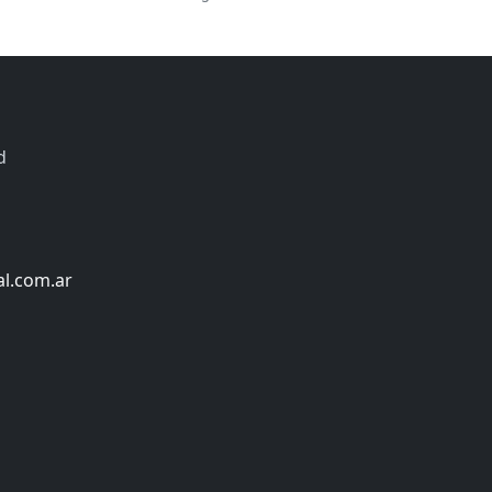
d
al.com.ar