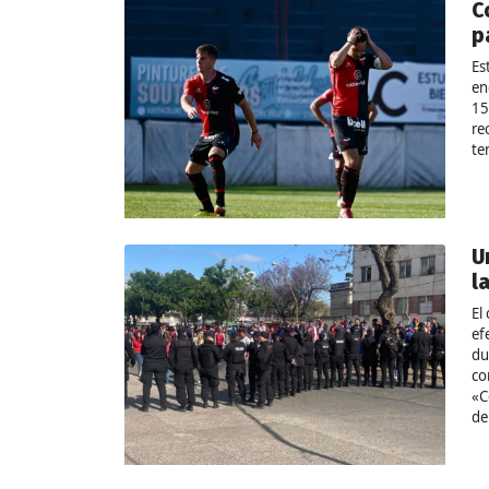
C
p
Es
en
15
re
te
U
l
El
ef
du
co
«C
de