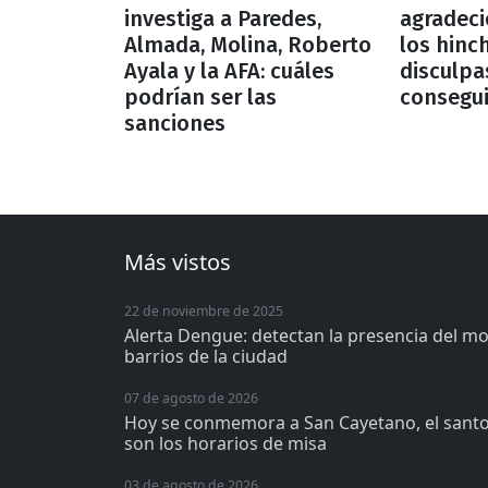
investiga a Paredes,
agradeci
Almada, Molina, Roberto
los hinc
Ayala y la AFA: cuáles
disculpa
podrían ser las
consegui
sanciones
Más vistos
22 de noviembre de 2025
Alerta Dengue: detectan la presencia del m
barrios de la ciudad
07 de agosto de 2026
Hoy se conmemora a San Cayetano, el santo 
son los horarios de misa
03 de agosto de 2026