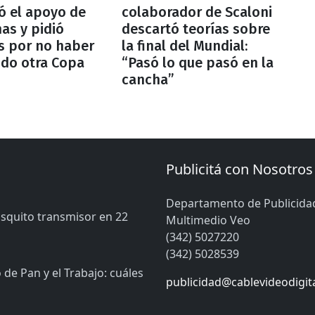
ó el apoyo de
colaborador de Scaloni
has y pidió
descartó teorías sobre
s por no haber
la final del Mundial:
do otra Copa
“Pasó lo que pasó en la
cancha”
Publicitá con Nosotros
Departamento de Publicida
osquito transmisor en 22
Multimedio Veo
(342) 5027220
(342) 5028539
de Pan y el Trabajo: cuáles
publicidad@cablevideodigit