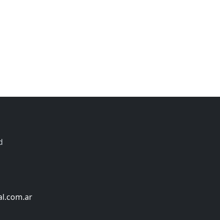
d
al.com.ar