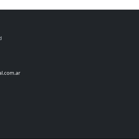
d
al.com.ar