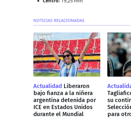
Centro:
19,25 mm
NOTICIAS RELACIONADAS
Actualidad
Liberaron
Actuali
bajo fianza a la niñera
Tagliafi
argentina detenida por
su conti
ICE en Estados Unidos
Selecció
durante el Mundial
para otr